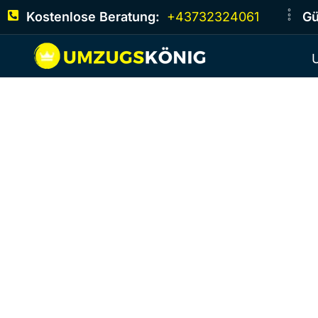
Kostenlose Beratung:
+43732324061
Gü