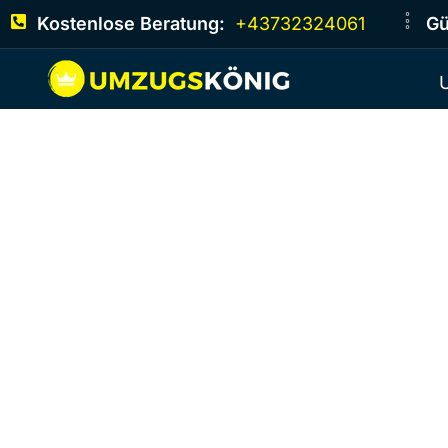
Kostenlose Beratung:
+43732324061
Gü