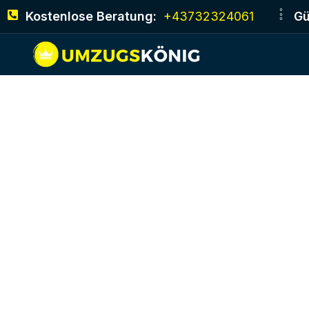
Kostenlose Beratung:
+43732324061
Gü