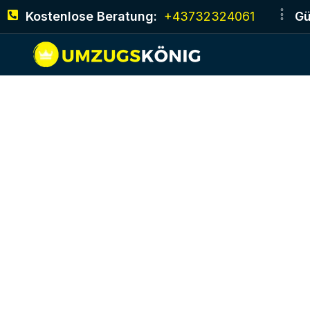
Kostenlose Beratung:
+43732324061
Gü