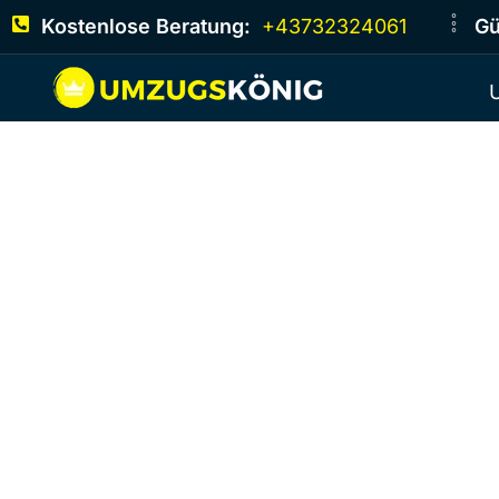
Kostenlose Beratung:
+43732324061
Gü