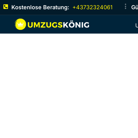
Kostenlose Beratung:
+43732324061
Gü