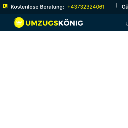
Kostenlose Beratung:
+43732324061
Gü