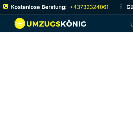
Kostenlose Beratung:
+43732324061
Gü