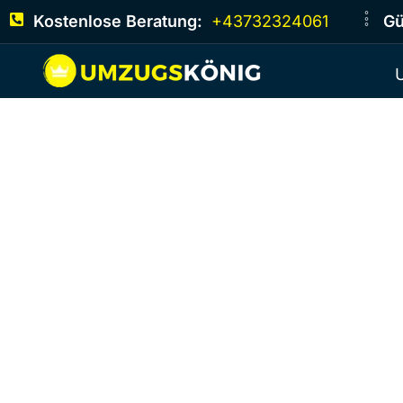
Kostenlose Beratung:
+43732324061
Gü