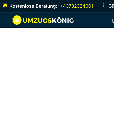
Kostenlose Beratung:
+43732324061
Gü