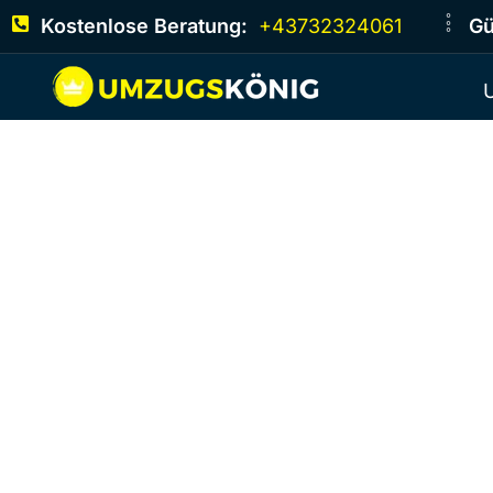
Kostenlose Beratung:
+43732324061
Gü